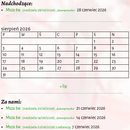
Nadchodzące:
Msza św.
28 czerwiec 2026
(niedziela 28/06/2026)
„dziewiętnastka”
...
sierpień 2026
P
W
Ś
C
P
S
N
1
2
3
4
5
6
7
8
9
10
11
12
13
14
15
16
17
18
19
20
21
22
23
24
25
26
27
28
29
30
31
« lip
Za nami:
Msza św.
21 czerwiec 2026
(niedziela 21/06/2026)
„dziewiętnastka”
...
Msza św.
14 czerwiec 2026
(niedziela 14/06/2026)
„dziewiętnastka”
...
Msza św.
7 czerwiec 2026
(niedziela 07/06/2026) z adoracją