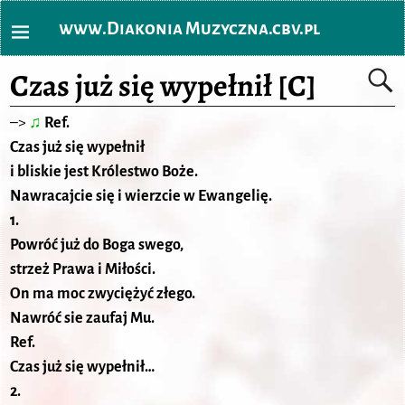
www.Diakonia Muzyczna.cbv.pl
Czas już się wypełnił [C]
–>
♫
Ref.
Czas już się wypełnił
i bliskie jest Królestwo Boże.
Nawracajcie się i wierzcie w Ewangelię.
1.
Powróć już do Boga swego,
strzeż Prawa i Miłości.
On ma moc zwyciężyć złego.
Nawróć sie zaufaj Mu.
Ref.
Czas już się wypełnił…
2.