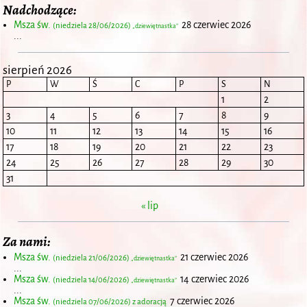
Nadchodzące:
Msza św.
28 czerwiec 2026
(niedziela 28/06/2026)
„dziewiętnastka”
...
sierpień 2026
P
W
Ś
C
P
S
N
1
2
3
4
5
6
7
8
9
10
11
12
13
14
15
16
17
18
19
20
21
22
23
24
25
26
27
28
29
30
31
« lip
Za nami:
Msza św.
21 czerwiec 2026
(niedziela 21/06/2026)
„dziewiętnastka”
...
Msza św.
14 czerwiec 2026
(niedziela 14/06/2026)
„dziewiętnastka”
...
Msza św.
7 czerwiec 2026
(niedziela 07/06/2026) z adoracją