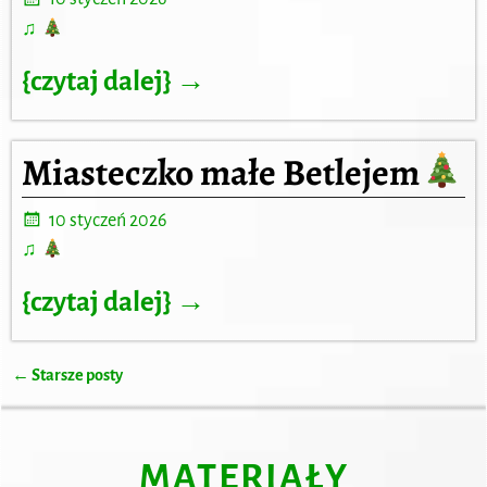
♫
{czytaj dalej} →
Miasteczko małe Betlejem
10 styczeń 2026
♫
{czytaj dalej} →
←
Starsze posty
Nawigacja
MATERIAŁY