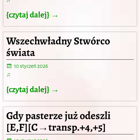
♫
{czytaj dalej} →
Wszechwładny Stwórco
świata
10 styczeń 2026
♫
{czytaj dalej} →
Gdy pasterze już odeszli
[E,F][C→transp.+4,+5]