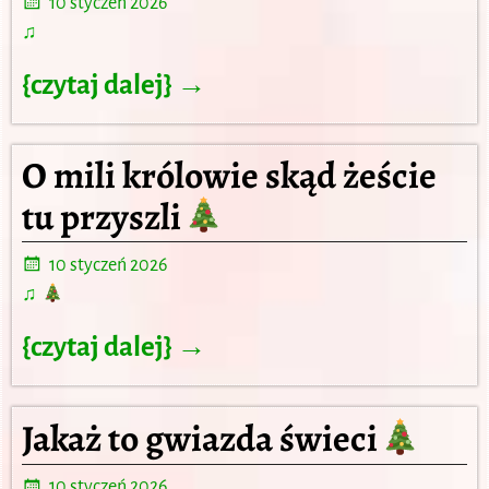
10 styczeń 2026
♫
{czytaj dalej} →
O mili królowie skąd żeście
tu przyszli
10 styczeń 2026
♫
{czytaj dalej} →
Jakaż to gwiazda świeci
10 styczeń 2026