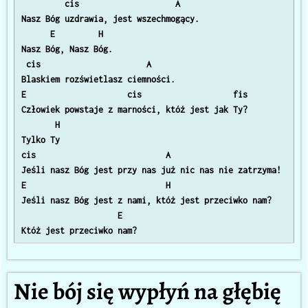
         cis                    A

Nasz Bóg uzdrawia, jest wszechmogący. 

      E         H

Nasz Bóg, Nasz Bóg.

 cis                      A

Blaskiem rozświetlasz ciemności. 

E                     cis                   fis

Człowiek powstaje z marności, któż jest jak Ty? 

       H

Tylko Ty 

cis                           A

Jeśli nasz Bóg jest przy nas już nic nas nie zatrzyma! 

E                             H

Jeśli nasz Bóg jest z nami, któż jest przeciwko nam? 

                    E

Nie bój się wypłyń na głębię