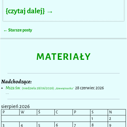
{czytaj dalej} →
←
Starsze posty
Nawigacja
MATERIAŁY
Nadchodzące:
Msza św.
28 czerwiec 2026
(niedziela 28/06/2026)
„dziewiętnastka”
...
sierpień 2026
P
W
Ś
C
P
S
N
1
2
3
4
5
6
7
8
9