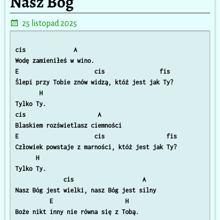
Nasz Bóg
25 listopad 2025
cis              A

Wodę zamieniłeś w wino. 

E                      cis                fis

Ślepi przy Tobie znów widzą, któż jest jak Ty? 

       H

Tylko Ty. 

cis                     A

Blaskiem rozświetlasz ciemności

E                      cis                  fis 

Człowiek powstaje z marności, któż jest jak Ty? 

      H

Tylko Ty. 

              cis                    A

Nasz Bóg jest wielki, nasz Bóg jest silny 

          E                     H

Boże nikt inny nie równa się z Tobą. 
