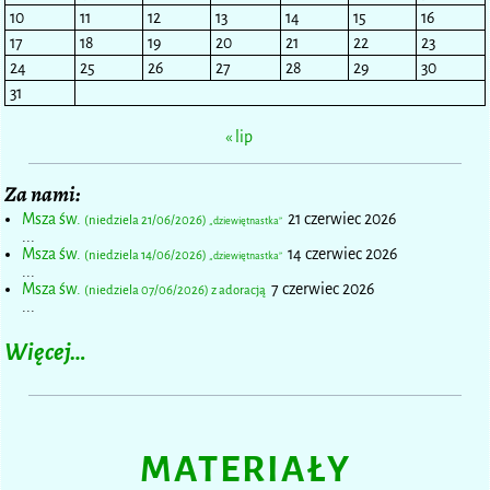
10
11
12
13
14
15
16
17
18
19
20
21
22
23
24
25
26
27
28
29
30
31
« lip
Za nami:
Msza św.
21 czerwiec 2026
(niedziela 21/06/2026)
„dziewiętnastka”
...
Msza św.
14 czerwiec 2026
(niedziela 14/06/2026)
„dziewiętnastka”
...
Msza św.
7 czerwiec 2026
(niedziela 07/06/2026) z adoracją
...
Więcej…
MATERIAŁY