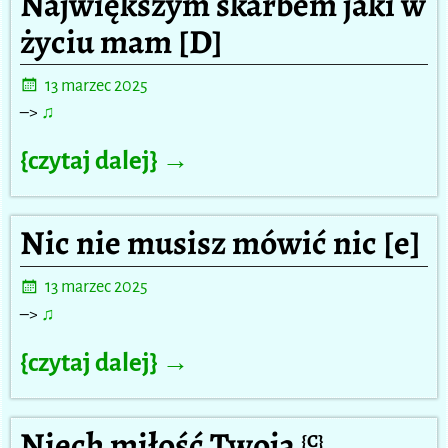
Największym skarbem jaki w
życiu mam [D]
13 marzec 2025
–>
♫
{czytaj dalej} →
Nic nie musisz mówić nic [e]
13 marzec 2025
–>
♫
{czytaj dalej} →
Niech miłość Twoja
{C}