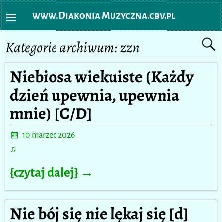
www.Diakonia Muzyczna.cbv.pl
Kategorie archiwum:
zzn
Niebiosa wiekuiste (Każdy
dzień upewnia, upewnia
mnie) [C/D]
10 marzec 2026
♫
{czytaj dalej} →
Nie bój się nie lękaj się [d]