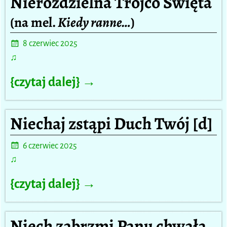
Nierozdzielna Trójco Święta
(na mel.
Kiedy ranne…
)
8 czerwiec 2025
♫
{czytaj dalej} →
Niechaj zstąpi Duch Twój [d]
6 czerwiec 2025
♫
{czytaj dalej} →
Niech zabrzmi Panu chwała