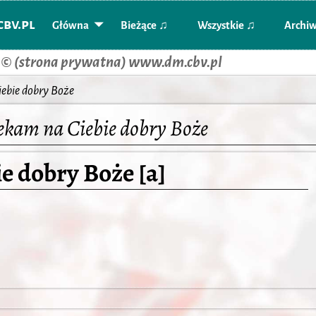
bv.pl
Główna
Bieżące ♫
Wszystkie ♫
Archi
 © (strona prywatna) www.dm.cbv.pl
ebie dobry Boże
ekam na Ciebie dobry Boże
e dobry Boże [a]