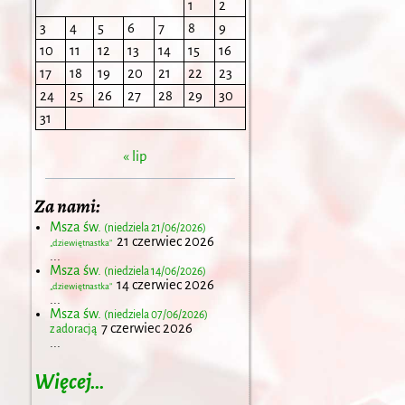
1
2
3
4
5
6
7
8
9
10
11
12
13
14
15
16
17
18
19
20
21
22
23
24
25
26
27
28
29
30
31
« lip
Za nami:
Msza św.
(niedziela 21/06/2026)
21 czerwiec 2026
„dziewiętnastka”
...
Msza św.
(niedziela 14/06/2026)
14 czerwiec 2026
„dziewiętnastka”
...
Msza św.
(niedziela 07/06/2026)
7 czerwiec 2026
z adoracją
...
Więcej…