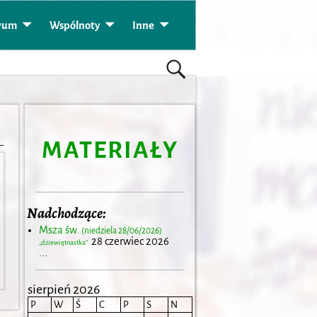
wum
Wspólnoty
Inne
MATERIAŁY
Nadchodzące:
Msza św.
(niedziela 28/06/2026)
28 czerwiec 2026
„dziewiętnastka”
...
sierpień 2026
P
W
Ś
C
P
S
N