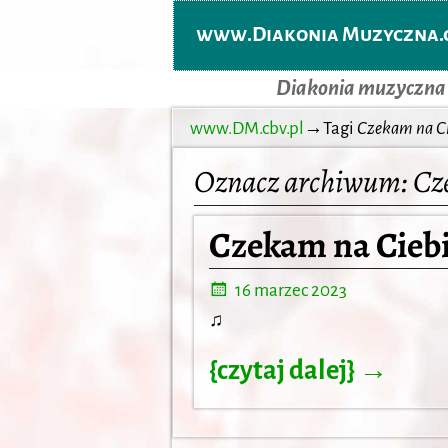
www.Diakonia Muzyczna.c
Diakonia muzyczna
www.DM.cbv.pl
→Tagi
Czekam na Ci
Oznacz archiwum:
Cz
Czekam na Ciebi
16 marzec 2023
♫
{czytaj dalej} →