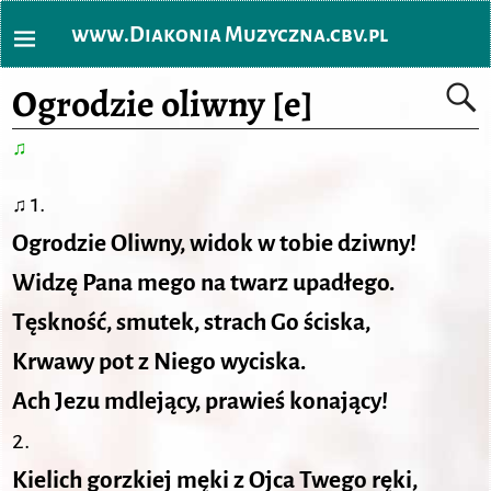
www.Diakonia Muzyczna.cbv.pl
Ogrodzie oliwny [e]
♫
1.
♫
Ogrodzie Oliwny, widok w tobie dziwny!
Widzę Pana mego na twarz upadłego.
Tęskność, smutek, strach Go ściska,
Krwawy pot z Niego wyciska.
Ach Jezu mdlejący, prawieś konający!
2.
Kielich gorzkiej męki z Ojca Twego ręki,