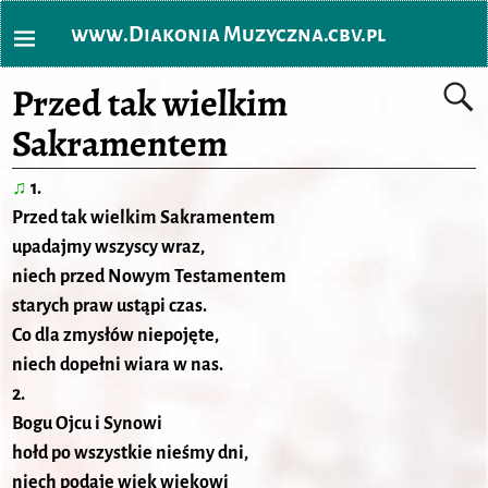
www.Diakonia Muzyczna.cbv.pl
Przed tak wielkim
Sakramentem
♫
1.
Przed tak wielkim Sakramentem
upadajmy wszyscy wraz,
niech przed Nowym Testamentem
starych praw ustąpi czas.
Co dla zmysłów niepojęte,
niech dopełni wiara w nas.
2.
Bogu Ojcu i Synowi
hołd po wszystkie nieśmy dni,
niech podaje wiek wiekowi