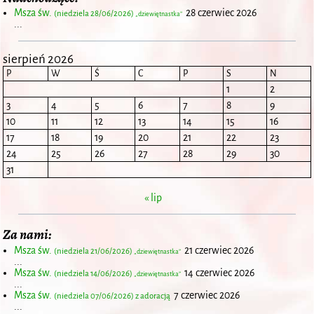
Msza św.
28 czerwiec 2026
(niedziela 28/06/2026)
„dziewiętnastka”
...
sierpień 2026
P
W
Ś
C
P
S
N
1
2
3
4
5
6
7
8
9
10
11
12
13
14
15
16
17
18
19
20
21
22
23
24
25
26
27
28
29
30
31
« lip
Za nami:
Msza św.
21 czerwiec 2026
(niedziela 21/06/2026)
„dziewiętnastka”
...
Msza św.
14 czerwiec 2026
(niedziela 14/06/2026)
„dziewiętnastka”
...
Msza św.
7 czerwiec 2026
(niedziela 07/06/2026) z adoracją
...