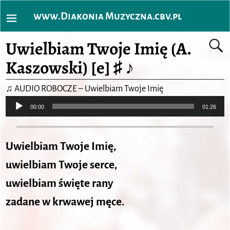
www.Diakonia Muzyczna.cbv.pl
Uwielbiam Twoje Imię (A.
Kaszowski) [e] ♯ ♪
♫
AUDIO ROBOCZE – Uwielbiam Twoje Imię
Odtwarzacz
00:00
01:26
plików
dźwiękowych
Uwielbiam Twoje Imię,
uwielbiam Twoje serce,
uwielbiam święte rany
zadane w krwawej męce.