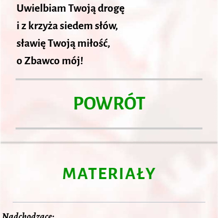
Uwielbiam Twoją drogę
i z krzyża siedem słów,
sławię Twoją miłość,
o Zbawco mój!
POWRÓT
MATERIAŁY
Nadchodzące: