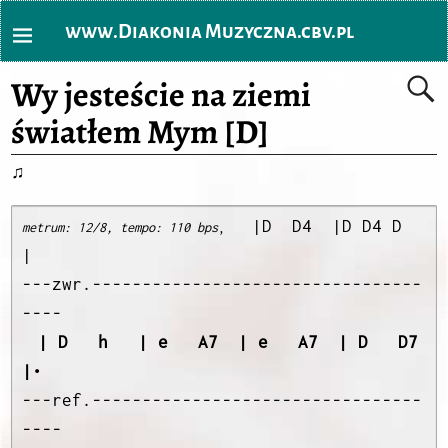
www.Diakonia Muzyczna.cbv.pl
Wy jesteście na ziemi
światłem Mym [D]
♫
  |D  D4  |D D4 D  
metrum: 12/8, tempo: 110 bps
, 
|

---zwr.---------------------------------
----
| D   h   | e   A7  | e   A7  | D   D7  
|•
---ref.---------------------------------
----