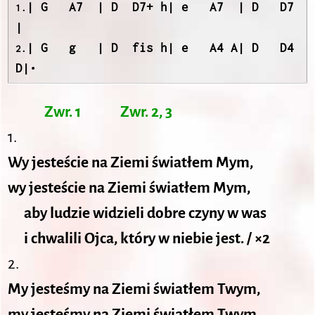
| G   A7  | D  D7+ h| e   A7  | D   D7  
1.
| G   g   | D  fis h| e   A4 A| D   D4 
2.
D|•
Zwr. 1
Zwr. 2, 3
1.
Wy jesteście na Ziemi światłem Mym,
wy jesteście na Ziemi światłem Mym,
aby ludzie widzieli dobre czyny w was
i chwalili Ojca, który w niebie jest. / ×2
2.
My jesteśmy na Ziemi światłem Twym,
my jesteśmy na Ziemi światłem Twym,