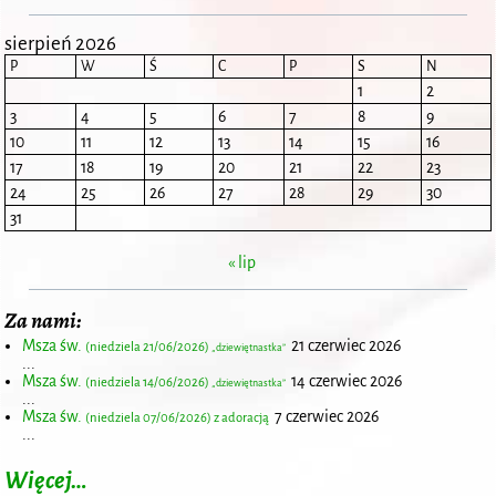
sierpień 2026
P
W
Ś
C
P
S
N
1
2
3
4
5
6
7
8
9
10
11
12
13
14
15
16
17
18
19
20
21
22
23
24
25
26
27
28
29
30
31
« lip
Za nami:
Msza św.
21 czerwiec 2026
(niedziela 21/06/2026)
„dziewiętnastka”
...
Msza św.
14 czerwiec 2026
(niedziela 14/06/2026)
„dziewiętnastka”
...
Msza św.
7 czerwiec 2026
(niedziela 07/06/2026) z adoracją
...
Więcej…