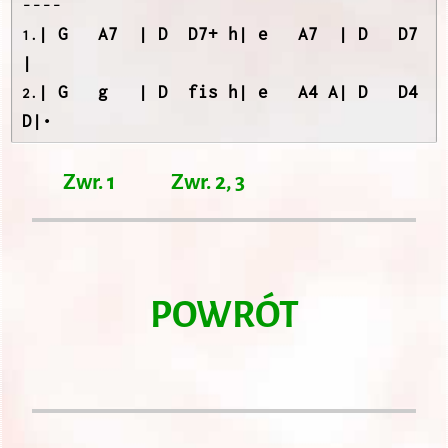
----
| G   A7  | D  D7+ h| e   A7  | D   D7  
1.
| G   g   | D  fis h| e   A4 A| D   D4 
2.
D|•
Zwr. 1
Zwr. 2, 3
POWRÓT