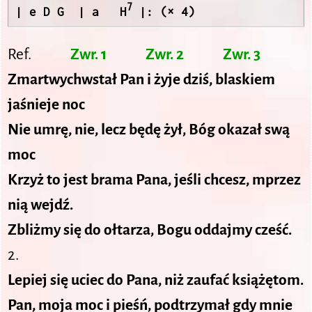
7
| e D G  | a   H
 |: (× 4)
Ref.
Zwr. 1
Zwr. 2
Zwr. 3
Zmartwychwstał Pan i żyje dziś, blaskiem
jaśnieje noc
Nie umrę, nie, lecz będę żył, Bóg okazał swą
moc
Krzyż to jest brama Pana, jeśli chcesz, mprzez
nią wejdź.
Zbliżmy się do ołtarza, Bogu oddajmy cześć.
2.
Lepiej się uciec do Pana, niż zaufać książętom.
Pan, moja moc i pieśń, podtrzymał gdy mnie