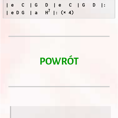
| e   C  | G   D  | e   C  | G   D  |:

7
| e D G  | a   H
 |: (× 4) 
POWRÓT