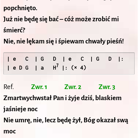
popchnięto.
Już nie będę się bać – cóż może zrobić mi
śmierć?
Nie, nie lękam się i śpiewam chwały pieśń!
| e   C  | G   D  | e   C  | G   D  |:

7
| e D G  | a   H
 |: (× 4) 
Ref.
Zwr. 1
Zwr. 2
Zwr. 3
Zmartwychwstał Pan i żyje dziś, blaskiem
jaśnieje noc
Nie umrę, nie, lecz będę żył, Bóg okazał swą
moc