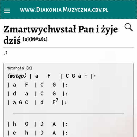
www.Diakonia Muzyczna.cbv.pl
Zmartwychwstał Pan i żyje
dziś
{a}(M#281)
♫
(wstęp)
| a   F  | C   G  |:

| d   a  | C   G  |:

7
| a G C  | d   E
| h   G  | D   A  |:

| e   h  | D   A  |:
