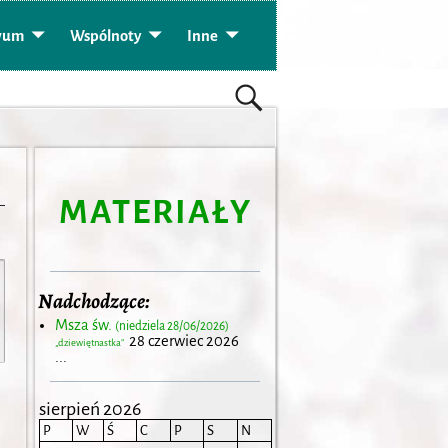
wum
Wspólnoty
Inne
MATERIAŁY
Nadchodzące:
Msza św.
(niedziela 28/06/2026)
28 czerwiec 2026
„dziewiętnastka”
...
sierpień 2026
P
W
Ś
C
P
S
N