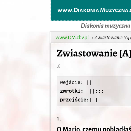
www.Diakonia Muzyczna.c
Diakonia muzyczna
www.DM.cbv.pl
→
Zwiastowanie [A] 
Zwiastowanie [A]
♫
wejście: ||
zwrotki:  ||:::

przejście:| |
1.
O Mario, czemu pobladła