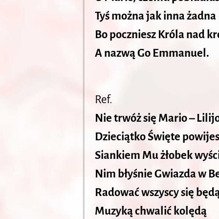
Tyś można jak inna żadna
Bo poczniesz Króla nad kr
A nazwą Go Emmanuel.
Ref.
Nie trwóż się Mario – Lilij
Dzieciątko Święte powije
Siankiem Mu żłobek wyśc
Nim błyśnie Gwiazda w B
Radować wszyscy się będ
Muzyką chwalić kolędą