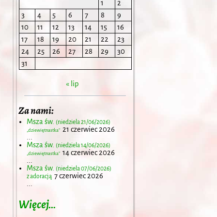
1
2
3
4
5
6
7
8
9
10
11
12
13
14
15
16
17
18
19
20
21
22
23
24
25
26
27
28
29
30
31
« lip
Za nami:
Msza św.
(niedziela 21/06/2026)
21 czerwiec 2026
„dziewiętnastka”
...
Msza św.
(niedziela 14/06/2026)
14 czerwiec 2026
„dziewiętnastka”
...
Msza św.
(niedziela 07/06/2026)
7 czerwiec 2026
z adoracją
...
Więcej…