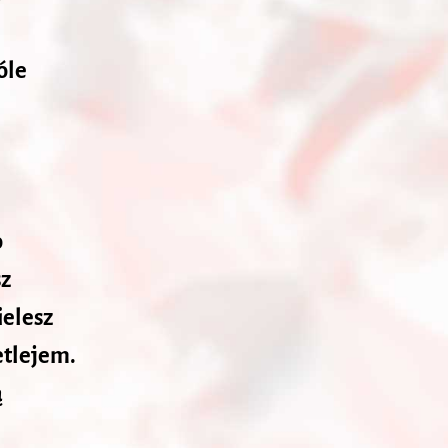
óle
o
sz
ielesz
etlejem.
ą