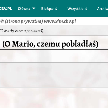
bv.pl
Główna
Bieżące ♫
Wszystkie ♫
Archi
 © (strona prywatna) www.dm.cbv.pl
(O Mario, czemu pobladłaś)
 (O Mario, czemu pobladłaś)
ś