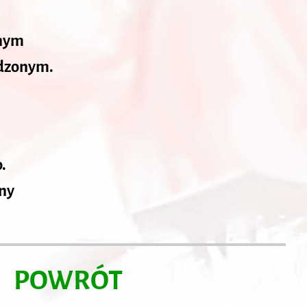
onym
dzonym.
.
ny
POWRÓT