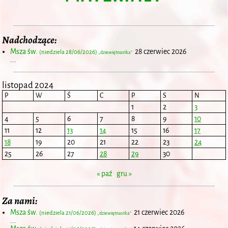
Nadchodzące:
Msza św.
28 czerwiec 2026
(niedziela 28/06/2026)
„dziewiętnastka”
...
listopad 2024
P
W
Ś
C
P
S
N
1
2
3
4
5
6
7
8
9
10
11
12
13
14
15
16
17
18
19
20
21
22
23
24
25
26
27
28
29
30
« paź
gru »
Za nami:
Msza św.
21 czerwiec 2026
(niedziela 21/06/2026)
„dziewiętnastka”
...