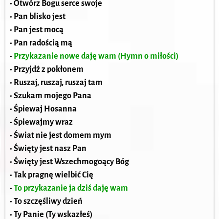
• Otwórz Bogu serce swoje
• Pan blisko jest
• Pan jest mocą
• Pan radością mą
•
Przykazanie nowe daję wam (Hymn o miłości)
• Przyjdź z pokłonem
• Ruszaj, ruszaj, ruszaj tam
• Szukam mojego Pana
• Śpiewaj Hosanna
• Śpiewajmy wraz
• Świat nie jest domem mym
• Święty jest nasz Pan
• Święty jest Wszechmogoący Bóg
• Tak pragnę wielbić Cię
•
To przykazanie ja dziś daję wam
• To szczęśliwy dzień
• Ty Panie (Ty wskazłeś)