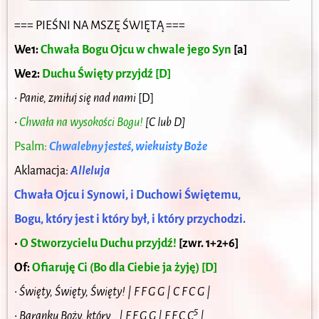
=== PIEŚNI NA MSZĘ ŚWIĘTĄ ===
We1:
Chwała Bogu Ojcu w chwale jego Syn
[a]
We2:
Duchu Święty przyjdź [D]
•
Panie, zmiłuj się nad nami
[D]
•
Chwała na wysokości Bogu!
[C lub D]
Psalm:
Chwalebny jesteś, wiekuisty Boże
Aklamacja:
Alleluja
Chwała Ojcu i Synowi, i Duchowi Świętemu,
Bogu, który jest i który był, i który przychodzi.
•
O Stworzycielu Duchu przyjdź!
[zwr. 1+2+6]
Of:
Ofiaruję Ci (Bo dla Ciebie ja żyję) [D]
•
Święty, Święty, Święty! | F F G G | C F C G |
5
•
Baranku Boży, który… | F F G G | F F C C
|