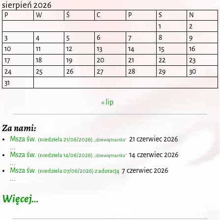
sierpień 2026
P
W
Ś
C
P
S
N
1
2
3
4
5
6
7
8
9
10
11
12
13
14
15
16
17
18
19
20
21
22
23
24
25
26
27
28
29
30
31
« lip
Za nami:
Msza św.
21 czerwiec 2026
(niedziela 21/06/2026)
„dziewiętnastka”
...
Msza św.
14 czerwiec 2026
(niedziela 14/06/2026)
„dziewiętnastka”
...
Msza św.
7 czerwiec 2026
(niedziela 07/06/2026) z adoracją
...
Więcej…