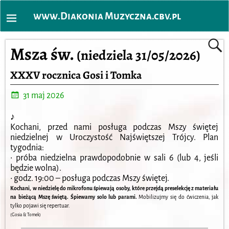
www.Diakonia Muzyczna.cbv.pl
Msza św.
(niedziela 31/05/2026)
XXXV rocznica Gosi i Tomka
31 maj 2026
♪
Kochani, przed nami posługa podczas Mszy świętej
niedziel­nej w Uroczystość Najświętszej Trójcy. Plan
tygodnia:
• próba niedzielna prawdopodobnie w sali 6 (lub 4, jeśli
będzie wolna).
• godz. 19:00 – posługa podczas Mszy świętej.
Kochani, w niedzielę do mikrofonu śpiewają osoby, które przejdą preselekcję z materiału
na bieżącą Mszę świętą. Śpiewamy solo lub parami.
Mobilizujmy się do ćwiczenia, jak
tylko pojawi się repertuar.
(Gosia & Tomek)