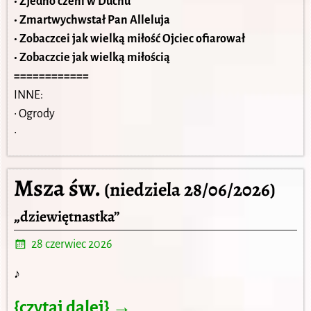
• Zjedno czeni w Duchu
• Zmartwychwstał Pan Alleluja
• Zobaczcei jak wielką miłość Ojciec ofiarował
• Zobaczcie jak wielką miłością
============
INNE:
• Ogrody
•
Msza św.
(niedziela 28/06/2026)
„dziewiętnastka”
28 czerwiec 2026
♪
{czytaj dalej} →