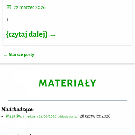
22 marzec 2026
♪
{czytaj dalej} →
←
Starsze posty
Nawigacja
MATERIAŁY
Nadchodzące:
Msza św.
28 czerwiec 2026
(niedziela 28/06/2026)
„dziewiętnastka”
...