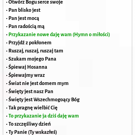
• Otwórz Bogu serce swoje
• Pan blisko jest
• Pan jest mocą
• Pan radością mą
•
Przykazanie nowe daję wam (Hymn o miłości)
• Przyjdź z pokłonem
• Ruszaj, ruszaj, ruszaj tam
• Szukam mojego Pana
• Śpiewaj Hosanna
• Śpiewajmy wraz
• Świat nie jest domem mym
• Święty jest nasz Pan
• Święty jest Wszechmogoący Bóg
• Tak pragnę wielbić Cię
•
To przykazanie ja dziś daję wam
• To szczęśliwy dzień
• Ty Panie (Ty wskazłeś)