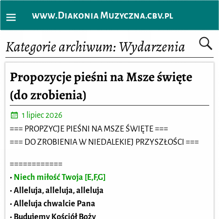
www.Diakonia Muzyczna.cbv.pl
Kategorie archiwum:
Wydarzenia
Propozycje pieśni na Msze święte
(do zrobienia)
1 lipiec 2026
=== PROPZYCJE PIEŚNI NA MSZE ŚWIĘTE ===
=== DO ZROBIENIA W NIEDALEKIEJ PRZYSZŁOŚCI ===
============
•
Niech miłość Twoja [E,F,G]
• Alleluja, alleluja, alleluja
• Alleluja chwalcie Pana
• Budujemy Kościół Boży