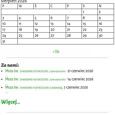
sierpień 2026
P
W
Ś
C
P
S
N
1
2
3
4
5
6
7
8
9
10
11
12
13
14
15
16
17
18
19
20
21
22
23
24
25
26
27
28
29
30
31
« lip
Za nami:
Msza św.
21 czerwiec 2026
(niedziela 21/06/2026)
„dziewiętnastka”
...
Msza św.
14 czerwiec 2026
(niedziela 14/06/2026)
„dziewiętnastka”
...
Msza św.
7 czerwiec 2026
(niedziela 07/06/2026) z adoracją
...
Więcej…