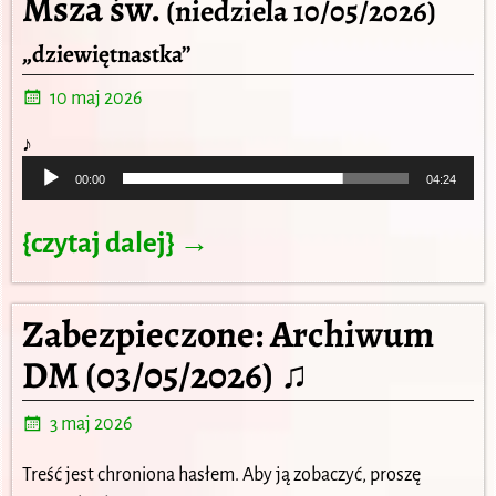
Msza św.
(niedziela 10/05/2026)
„dziewiętnastka”
10 maj 2026
Odtwarzacz
♪
plików
00:00
04:24
dźwiękowych
{czytaj dalej} →
Zabezpieczone: Archiwum
DM (03/05/2026) ♫
3 maj 2026
Treść jest chroniona hasłem. Aby ją zobaczyć, proszę