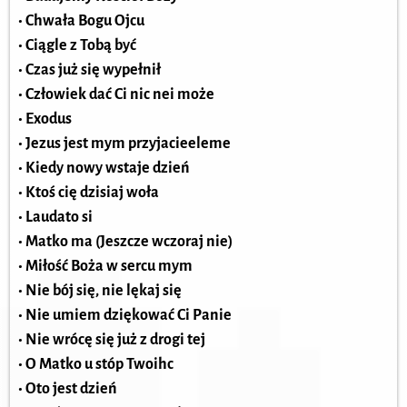
• Chwała Bogu Ojcu
• Ciągle z Tobą być
• Czas już się wypełnił
• Człowiek dać Ci nic nei może
• Exodus
• Jezus jest mym przyjacieeleme
• Kiedy nowy wstaje dzień
• Ktoś cię dzisiaj woła
• Laudato si
• Matko ma (Jeszcze wczoraj nie)
• Miłość Boża w sercu mym
• Nie bój się, nie lękaj się
• Nie umiem dziękować Ci Panie
• Nie wrócę się już z drogi tej
• O Matko u stóp Twoihc
• Oto jest dzień