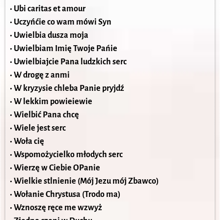
• Ubi caritas et amour
• Uczyńćie co wam mówi Syn
• Uwielbia dusza moja
• Uwielbiam Imię Twoje Pańie
• Uwielbiajcie Pana ludzkich serc
• W drogę z anmi
• W kryzysie chleba Panie pryjdź
• W lekkim powieiewie
• Wielbić Pana chcę
• Wiele jest serc
• Woła cię
• Wspomożycielko młodych serc
• Wierzę w Ciebie OPanie
• Wielkie stlnienie (Mój Jezu mój Zbawco)
• Wołanie Chrystusa (Trodo ma)
• Wznoszę ręce me wzwyż