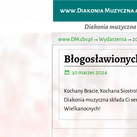
www.Diakonia Muzyczna.c
Diakonia muzyczna
www.DM.cbv.pl
→
Wydarzenia
→
2
Błogosławiony
30 marzec 2024
Kochany Bracie, Kochana Siostro
Diakonia muzyczna składa Ci se
Wielkanocnych!