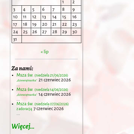
1
2
3
4
5
6
7
8
9
10
11
12
13
14
15
16
17
18
19
20
21
22
23
24
25
26
27
28
29
30
31
« lip
Za nami:
Msza św.
(niedziela 21/06/2026)
21 czerwiec 2026
„dziewiętnastka”
...
Msza św.
(niedziela 14/06/2026)
14 czerwiec 2026
„dziewiętnastka”
...
Msza św.
(niedziela 07/06/2026)
7 czerwiec 2026
z adoracją
...
Więcej…