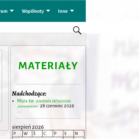
wum
Wspólnoty
Inne
MATERIAŁY
Nadchodzące:
Msza św.
(niedziela 28/06/2026)
28 czerwiec 2026
„dziewiętnastka”
...
sierpień 2026
P
W
Ś
C
P
S
N