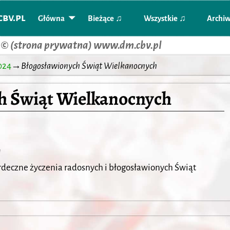
bv.pl
Główna
Bieżące ♫
Wszystkie ♫
Archi
 © (strona prywatna) www.dm.cbv.pl
024
→
Błogosławionych Świąt Wielkanocnych
ch Świąt Wielkanocnych
!
rdeczne życzenia radosnych i błogosławionych Świąt