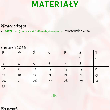
MATERIAŁY
Nadchodzące:
Msza św.
28 czerwiec 2026
(niedziela 28/06/2026)
„dziewiętnastka”
...
sierpień 2026
P
W
Ś
C
P
S
N
1
2
3
4
5
6
7
8
9
10
11
12
13
14
15
16
17
18
19
20
21
22
23
24
25
26
27
28
29
30
31
« lip
Za nami: