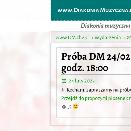
www.Diakonia Muzyczna.c
Diakonia muzyczna
www.DM.cbv.pl
→
Wydarzenia
→
2
Próba DM 24/02/
godz. 18:00
24 luty 2025
♪
Kochani, zapraszamy na próbę
Przejdź do propozycji piosenek n
☺ ♫