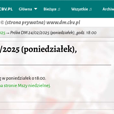
bv.pl
Główna
Bieżące ♫
Wszystkie ♫
Archi
 © (strona prywatna) www.dm.cbv.pl
025
→
Próba DM 24/02/2025 (poniedziałek), godz. 18:00
2025 (poniedziałek),
 w poniedziałek o 18:00.
a stronie Mszy niedzielnej.