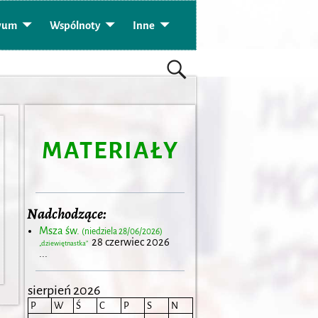
wum
Wspólnoty
Inne
MATERIAŁY
Nadchodzące:
Msza św.
(niedziela 28/06/2026)
28 czerwiec 2026
„dziewiętnastka”
...
sierpień 2026
P
W
Ś
C
P
S
N