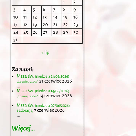
1
2
3
4
5
6
7
8
9
10
11
12
13
14
15
16
17
18
19
20
21
22
23
24
25
26
27
28
29
30
31
« lip
Za nami:
Msza św.
(niedziela 21/06/2026)
21 czerwiec 2026
„dziewiętnastka”
...
Msza św.
(niedziela 14/06/2026)
14 czerwiec 2026
„dziewiętnastka”
...
Msza św.
(niedziela 07/06/2026)
7 czerwiec 2026
z adoracją
...
Więcej…