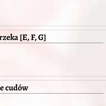
zeka [E, F, G]
e cudów