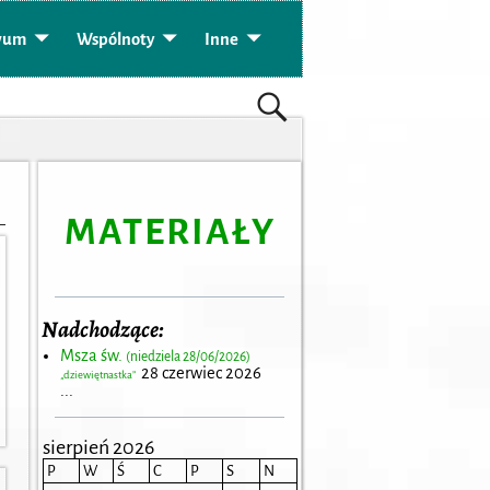
wum
Wspólnoty
Inne
MATERIAŁY
Nadchodzące:
Msza św.
(niedziela 28/06/2026)
28 czerwiec 2026
„dziewiętnastka”
...
sierpień 2026
P
W
Ś
C
P
S
N