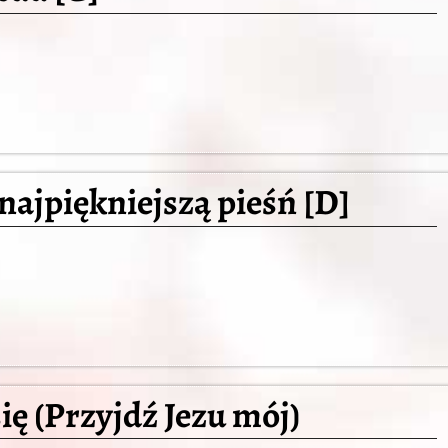
najpiękniejszą pieśń [D]
się (Przyjdź Jezu mój)