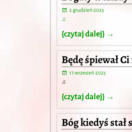
2 grudzień 2025
♫
{czytaj dalej} →
Będę śpiewał Ci 
17 wrzesień 2025
♫
{czytaj dalej} →
Bóg kiedyś stał 