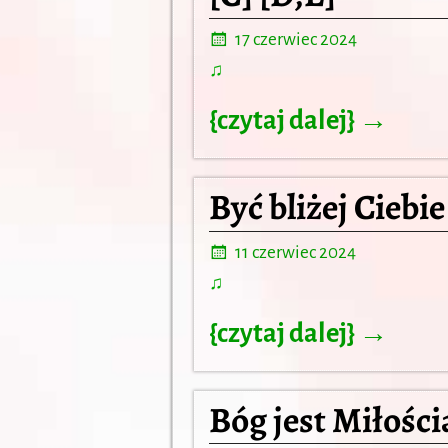
17 czerwiec 2024
♫
{czytaj dalej} →
Być bliżej Ciebie
11 czerwiec 2024
♫
{czytaj dalej} →
Bóg jest Miłości