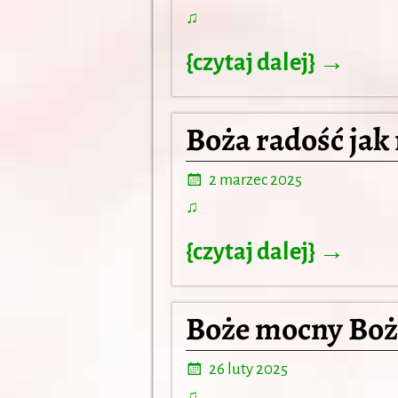
♫
{czytaj dalej} →
Boża radość jak r
2 marzec 2025
♫
{czytaj dalej} →
Boże mocny Boż
26 luty 2025
♫