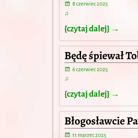
8 czerwiec 2025
♫
{czytaj dalej} →
Będę śpiewał To
6 czerwiec 2025
♫
{czytaj dalej} →
Błogosławcie Pan
11 marzec 2025