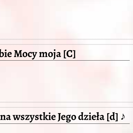
bie Mocy moja [C]
a wszystkie Jego dzieła [d] ♪