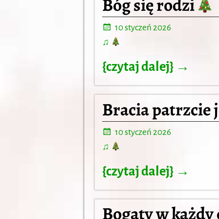
Bóg się rodzi
10 styczeń 2026
♫
{czytaj dalej} →
Bracia patrzcie 
10 styczeń 2026
♫
{czytaj dalej} →
Bogaty w każdy 