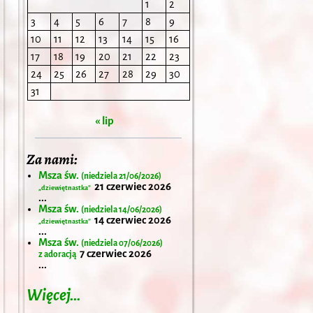
1
2
3
4
5
6
7
8
9
10
11
12
13
14
15
16
17
18
19
20
21
22
23
24
25
26
27
28
29
30
31
« lip
Za nami:
Msza św.
(niedziela 21/06/2026)
21 czerwiec 2026
„dziewiętnastka”
...
Msza św.
(niedziela 14/06/2026)
14 czerwiec 2026
„dziewiętnastka”
...
Msza św.
(niedziela 07/06/2026)
7 czerwiec 2026
z adoracją
...
Więcej…