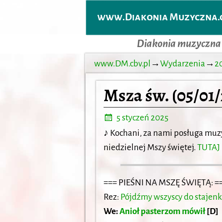
www.Diakonia Muzyczna.c
Diakonia muzyczna
www.DM.cbv.pl
→
Wydarzenia
→
2
Msza św. (05/01
5 styczeń 2025
♪
Kochani, za nami posługa muz
niedzielnej Mszy świętej.
TUTAJ
=== PIEŚNI NA MSZĘ ŚWIĘTĄ: =
Rez:
Pójdźmy wszyscy do stajenki
We:
Anioł pasterzom mówił
[D]