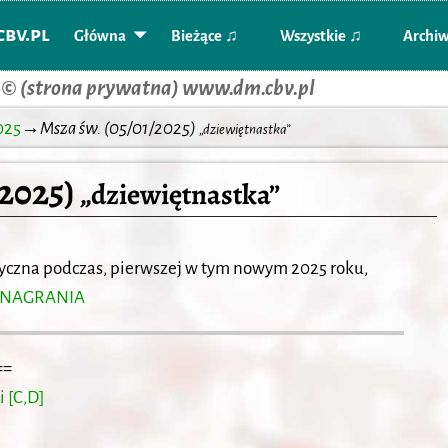
bv.pl
Główna
Bieżące ♫
Wszystkie ♫
Archi
 © (strona prywatna) www.dm.cbv.pl
025
→
Msza św. (05/01/2025)
„dziewiętnastka”
/2025)
„dziewiętnastka”
yczna podczas, pierwszej w tym nowym 2025 roku,
 NAGRANIA
==
 [C,D]