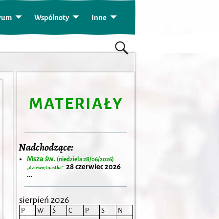
wum
Wspólnoty
Inne
MATERIAŁY
Nadchodzące:
Msza św.
(niedziela 28/06/2026)
28 czerwiec 2026
„dziewiętnastka”
...
sierpień 2026
P
W
Ś
C
P
S
N