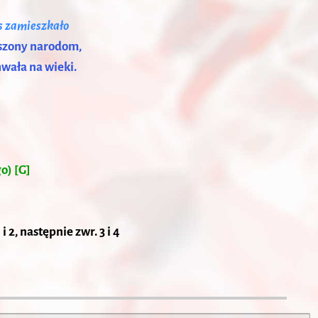
s zamieszkało
oszony narodom,
hwała na wieki.
o) [G]
 i 2, następnie zwr. 3 i 4