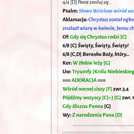
4/4 [D]
Panie zmiłuj się…
Psalm:
Słowo Wcielone wśród na
Aklamacja:
Chrystus został ogł
znalazł wiarę w świecie, Jemu c
Of:
Gdy się Chrystus rodzi [C]
6/8 [C]
Święty, Święty, Święty!
6/8 [C,D]
Baranku Boży, który…
Ko1:
W żłobie leży [G]
Uw:
Tryumfy (Króla Niebieskieg
===
ADORACJA
===
Wśród nocnej ciszy [F]
zwr.3,4
Pójdźmy wszyscy [C]:-) [G]
zwr. 1
Gdy śliczna Panna
[G]
Wy:
Z narodzenia Pana [D]