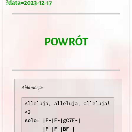
?data=2023-12-17
POWRÓT
Aklamacja:
Alleluja, alleluja, alleluja! 
×2 
solo: |F-|F-|gC7F-|

      |F-|F-|BF-|
