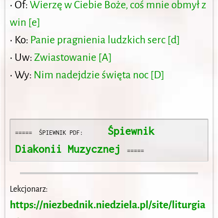
• Of:
Wierzę w Ciebie Boże, coś mnie obmył z
win [e]
• Ko:
Panie pragnienia ludzkich serc [d]
• Uw:
Zwiastowanie [A]
• Wy:
Nim nadejdzie święta noc [D]
 Śpiewnik 
=====  ŚPIEWNIK PDF:  
Diakonii Muzycznej
  =====
Lekcjonarz:
https://niezbednik.niedziela.pl/site/liturgia