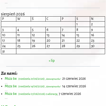
...
sierpień 2026
P
W
Ś
C
P
S
N
1
2
3
4
5
6
7
8
9
10
11
12
13
14
15
16
17
18
19
20
21
22
23
24
25
26
27
28
29
30
31
« lip
Za nami:
Msza św.
21 czerwiec 2026
(niedziela 21/06/2026)
„dziewiętnastka”
...
Msza św.
14 czerwiec 2026
(niedziela 14/06/2026)
„dziewiętnastka”
...
Msza św.
7 czerwiec 2026
(niedziela 07/06/2026) z adoracją
...