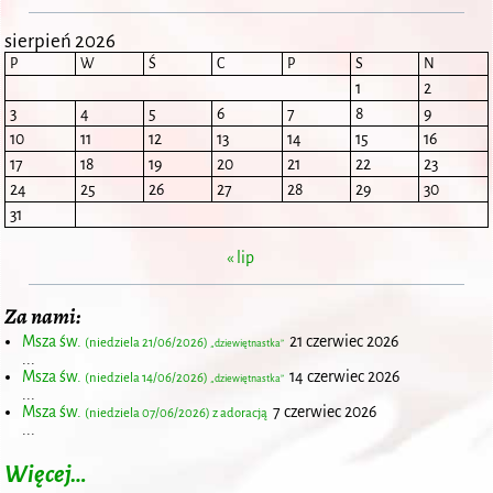
sierpień 2026
P
W
Ś
C
P
S
N
1
2
3
4
5
6
7
8
9
10
11
12
13
14
15
16
17
18
19
20
21
22
23
24
25
26
27
28
29
30
31
« lip
Za nami:
Msza św.
21 czerwiec 2026
(niedziela 21/06/2026)
„dziewiętnastka”
...
Msza św.
14 czerwiec 2026
(niedziela 14/06/2026)
„dziewiętnastka”
...
Msza św.
7 czerwiec 2026
(niedziela 07/06/2026) z adoracją
...
Więcej…