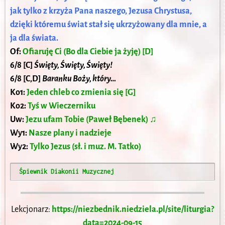
jak tylko z krzyża Pana naszego, Jezusa Chrystusa,
dzięki któremu świat stał się ukrzyżowany dla mnie, a
ja dla świata.
Of:
Ofiaruję Ci (Bo dla Ciebie ja żyję) [D]
6/8 [C]
Święty, Święty, Święty!
6/8 [C,D]
Baranku Boży, który…
Ko1:
Jeden chleb co zmienia się [G]
Ko2:
Tyś w Wieczerniku
Uw:
Jezu ufam Tobie (Paweł Bębenek) ♫
Wy1:
Nasze plany i nadzieje
Wy2:
Tylko Jezus (sł. i muz. M. Tatko)
 Śpiewnik Diakonii Muzycznej
Lekcjonarz:
https://niezbednik.niedziela.pl/site/liturgia?
data=2024-09-15