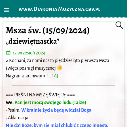
www.Diakonia Muzyczna.cbv.pl
Msza św. (15/09/2024)
„dziewiętnastka”
15 wrzesień 2024
♪
Kochani, za nami nasza pięćdziesiąta pierwsza Msza
święta posługi muzycznej
Nagrania-archiwum
TUTAJ
=== PIEŚNI NA MSZĘ ŚWIĘTĄ: ===
We:
Pan jest mocą swojego ludu (Taize)
Psalm:
W krainie życia będę widział Boga
•
•
Aklamacja:
Nie daj Boże, bym się miał chlubić z czego innego,