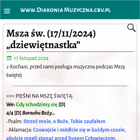
www.Diakonia Muzyczna.cbv.pl
Msza św. (17/11/2024)
„dziewiętnastka”
17 listopad 2024
♪
Kochani, przed nami posługa muzyczna podczas Mszy
świętej.
=== PIEŚNI NA MSZĘ ŚWIĘTĄ:
We:
Gdy schodzimy się
[D]
4/4 [D]
Baranku Boży…
Psalm:
Strzeż mnie, o Boże, Tobie zaufałem
•
• Aklamacja:
Czuwajcie i módlcie się w każdym czasie,
abyście mogli stanąć przed Synem Człowieczym.