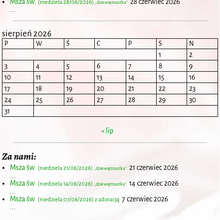
Msza św.
28 czerwiec 2026
(niedziela 28/06/2026)
„dziewiętnastka”
...
sierpień 2026
P
W
Ś
C
P
S
N
1
2
3
4
5
6
7
8
9
10
11
12
13
14
15
16
17
18
19
20
21
22
23
24
25
26
27
28
29
30
31
« lip
Za nami:
Msza św.
21 czerwiec 2026
(niedziela 21/06/2026)
„dziewiętnastka”
...
Msza św.
14 czerwiec 2026
(niedziela 14/06/2026)
„dziewiętnastka”
...
Msza św.
7 czerwiec 2026
(niedziela 07/06/2026) z adoracją
...