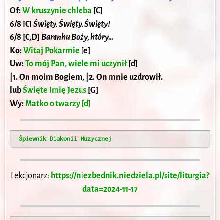
Of:
W kruszynie chleba
[C]
6/8 [C]
Święty, Święty, Święty!
6/8 [C,D]
Baranku Boży, który…
Ko:
Witaj Pokarmie
[e]
Uw:
To mój Pan, wiele mi uczynił
[d]
|1. On moim Bogiem, |2. On mnie uzdrowił.
lub
Święte Imię Jezus
[G]
Wy:
Matko o twarzy [d]
 Śpiewnik Diakonii Muzycznej
Lekcjonarz:
https://niezbednik.niedziela.pl/site/liturgia?
data=2024-11-17