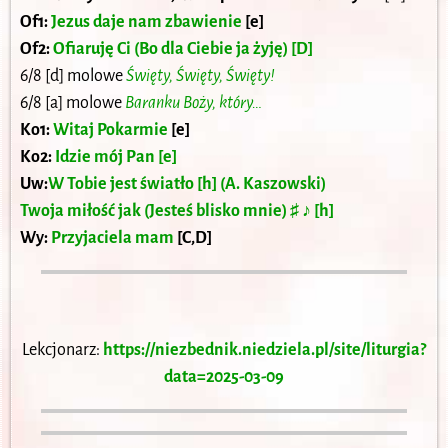
Of1:
Jezus daje nam zbawienie
[e]
Of2:
Ofiaruję Ci (Bo dla Ciebie ja żyję) [D]
6/8 [d] molowe
Święty, Święty, Święty!
6/8 [a] molowe
Baranku Boży, który…
Ko1:
Witaj Pokarmie
[e]
Ko2:
Idzie mój Pan [e]
Uw:
W Tobie jest światło [h] (A. Kaszowski)
Twoja miłość jak (Jesteś blisko mnie) ♯ ♪ [h]
Wy:
Przyjaciela mam
[C,D]
Lekcjonarz:
https://niezbednik.niedziela.pl/site/liturgia?
data=2025-03-09