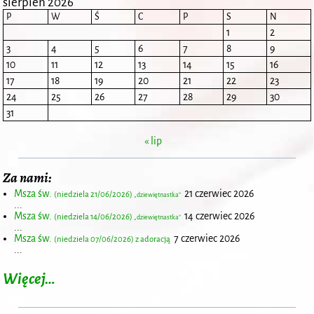
sierpień 2026
P
W
Ś
C
P
S
N
1
2
3
4
5
6
7
8
9
10
11
12
13
14
15
16
17
18
19
20
21
22
23
24
25
26
27
28
29
30
31
« lip
Za nami:
Msza św.
21 czerwiec 2026
(niedziela 21/06/2026)
„dziewiętnastka”
...
Msza św.
14 czerwiec 2026
(niedziela 14/06/2026)
„dziewiętnastka”
...
Msza św.
7 czerwiec 2026
(niedziela 07/06/2026) z adoracją
...
Więcej…