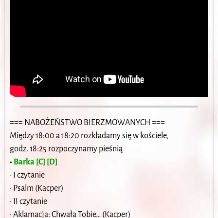
=== NABOŻEŃSTWO BIERZMOWANYCH ===
Między 18:00 a 18:20 rozkładamy się w kościele,
godz. 18:25 rozpoczynamy pieśnią
•
Barka [C] [D]
• I czytanie
• Psalm (Kacper)
• II czytanie
• Aklamacja: Chwała Tobie… (Kacper)