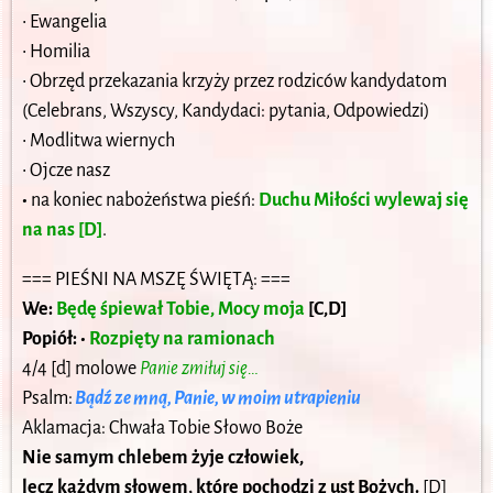
• Ewangelia
• Homilia
• Obrzęd przekazania krzyży przez rodziców kandydatom
(Celebrans, Wszyscy, Kandydaci: pytania, Odpowiedzi)
• Modlitwa wiernych
• Ojcze nasz
•
na koniec nabożeństwa pieśń:
Duchu Miłości wylewaj się
na nas [D]
.
=== PIEŚNI NA MSZĘ ŚWIĘTĄ: ===
We:
Będę śpiewał Tobie, Mocy moja
[C,D]
Popiół: •
Rozpięty na ramionach
4/4 [d] molowe
Panie zmiłuj się…
Psalm:
Bądź ze mną, Panie, w moim utrapieniu
Aklamacja: Chwała Tobie Słowo Boże
Nie samym chlebem żyje człowiek,
lecz każdym słowem, które pochodzi z ust Bożych.
[D]