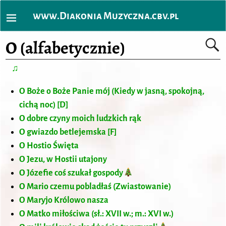
www.Diakonia Muzyczna.cbv.pl
O (alfabetycznie)
♫
O Boże o Boże Panie mój (Kiedy w jasną, spokojną,
cichą noc) [D]
O dobre czyny moich ludzkich rąk
O gwiazdo betlejemska [F]
O Hostio Święta
O Jezu, w Hostii utajony
O Józefie coś szukał gospody
O Mario czemu pobladłaś (Zwiastowanie)
O Maryjo Królowo nasza
O Matko miłościwa (sł.: XVII w.; m.: XVI w.)