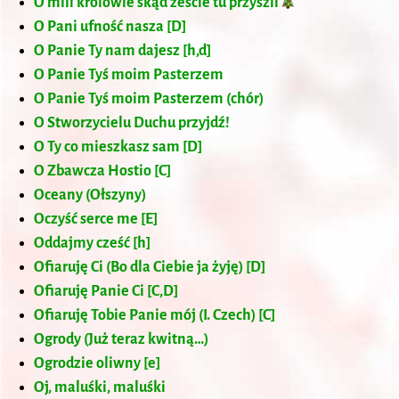
O mili królowie skąd żeście tu przyszli
O Pani ufność nasza [D]
O Panie Ty nam dajesz [h,d]
O Panie Tyś moim Pasterzem
O Panie Tyś moim Pasterzem (chór)
O Stworzycielu Duchu przyjdź!
O Ty co mieszkasz sam [D]
O Zbawcza Hostio [C]
Oceany (Ołszyny)
Oczyść serce me [E]
Oddajmy cześć [h]
Ofiaruję Ci (Bo dla Ciebie ja żyję) [D]
Ofiaruję Panie Ci [C,D]
Ofiaruję Tobie Panie mój (I. Czech) [C]
Ogrody (Już teraz kwitną…)
Ogrodzie oliwny [e]
Oj, maluśki, maluśki